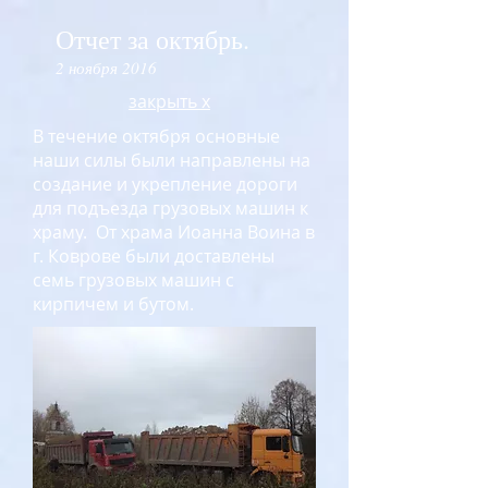
Отчет за октябрь.
2 ноября 2016
закрыть х
В течение октября основные
наши силы были направлены на
создание и укрепление дороги
для подъезда грузовых машин к
храму. От храма Иоанна Воина в
г. Коврове были доставлены
семь грузовых машин с
кирпичем и бутом.