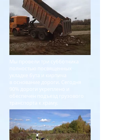
Мы провели три субботника
полностью посвященных
укладке бута и кирпича
в основание дороги. Сегодня
90% дороги укреплено и
обеспечен подъезд грузового
транспорта к храму.