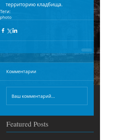
территорию кладбища.
Теги:
photo
Комментарии
Ваш комментарий...
Featured Posts